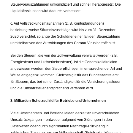
Steuervorauszahlungen unkompliziert und schnell herabgesetzt. Die
Liquiditätssituation wird dadurch verbessert.
c. Auf Vollstreckungsmaßnahmen (z. B. Kontopfändungen)
beziehungsweise Säumniszuschläge wird bis zum 31. Dezember
2020 verzichtet, solange der Schuldner einer fälligen Steuerzahlung
unmittelbar von den Auswirkungen des Corona-Virus betroffen ist.
Bei den Steuern, die von der Zollverwaltung verwaltet werden (z.B.
Energiesteuer und Luftverkehrssteuer), ist die Generalzolldirektion
angewiesen worden, den Steuerpflichtigen in entsprechender Art und
Weise entgegenzukommen. Gleiches gilt für das Bundeszentralamt
für Steuern, das bei seiner Zuständigkeit für die Versicherungssteuer
und die Umsatzsteuer entsprechend verfahren wird.
3. Milliarden-Schutzschild für Betriebe und Unternehmen
Viele Unternehmen und Betriebe leiden derzeit an unverschuldeten
Umsatzrückgängen – entweder aufgrund von Störungen in den
Lieferketten oder durch signifikanten Nachfrage-Rückgang in
zahlreichen Sektoren unserer Volkswirtschaft. Gleichzeitig können die