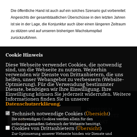
Die öffentliche Hand ist auch auf ein solches Szenario gut vorbereitet:
Angesichts der gesamtstaatlichen Überschüsse in den letzten Jahren
ist sie in der Lage, die Konjunktur auch über einen längeren Zeitraum
zu stützen und auf unseren bisherigen Wachstumspfad
zurückzuführen.
Cookie Hinweis
Diese Webseite verwendet Cookies, die notwendig
17.03.2020, 09:29 Uhr
sind, um die Webseite zu nutzen. Weiterhin
verwenden wir Dienste von Drittanbietern, die uns
helfen, unser Webangebot zu verbessern (Website-
Optmierung). Für die Verwendung bestimmter
Dienste, benötigen wir Ihre Einwilligung. Ihre
Einwilligung können Sie jederzeit widerrufen. Weitere
Informationen finden Sie in unserer
Datenschutzerklärung
.
IMPRESSUM
Technisch notwendige Cookies (
Übersicht
)
DATENSCHUTZ
Die notwendigen Cookies werden allein für den
KONTAKT
ordnungsgemäßen Gebrauch der Webseite benötigt.
Cookies von Drittanbietern (
Übersicht
)
Zur Optimierung unserer Webseite binden wir Dienste und