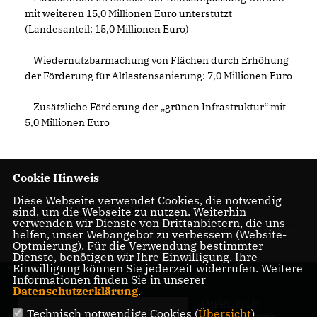
mit weiteren 15,0 Millionen Euro unterstützt
(Landesanteil: 15,0 Millionen Euro)
Wiedernutzbarmachung von Flächen durch Erhöhung
der Förderung für Altlastensanierung: 7,0 Millionen Euro
Zusätzliche Förderung der „grünen Infrastruktur“ mit
5,0 Millionen Euro
Cookie Hinweis
Diese Webseite verwendet Cookies, die notwendig
29.06.2020, 08:53 Uhr
sind, um die Webseite zu nutzen. Weiterhin
verwenden wir Dienste von Drittanbietern, die uns
helfen, unser Webangebot zu verbessern (Website-
Optmierung). Für die Verwendung bestimmter
Dienste, benötigen wir Ihre Einwilligung. Ihre
Einwilligung können Sie jederzeit widerrufen. Weitere
Informationen finden Sie in unserer
Datenschutzerklärung
.
IMPRESSUM
Technisch notwendige Cookies (
Übersicht
)