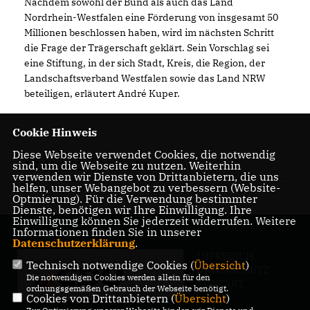
Nachdem sowohl der Bund als auch das Land
Nordrhein-Westfalen eine Förderung von insgesamt 50
Millionen beschlossen haben, wird im nächsten Schritt
die Frage der Trägerschaft geklärt. Sein Vorschlag sei
eine Stiftung, in der sich Stadt, Kreis, die Region, der
Landschaftsverband Westfalen sowie das Land NRW
beteiligen, erläutert André Kuper.
Cookie Hinweis
Diese Webseite verwendet Cookies, die notwendig
17.12.2020, 08:36 Uhr
sind, um die Webseite zu nutzen. Weiterhin
verwenden wir Dienste von Drittanbietern, die uns
helfen, unser Webangebot zu verbessern (Website-
Optmierung). Für die Verwendung bestimmter
Dienste, benötigen wir Ihre Einwilligung. Ihre
Einwilligung können Sie jederzeit widerrufen. Weitere
Informationen finden Sie in unserer
Datenschutzerklärung
.
IMPRESSUM
Technisch notwendige Cookies (
Übersicht
)
DATENSCHUTZ
Die notwendigen Cookies werden allein für den
KONTAKT
ordnungsgemäßen Gebrauch der Webseite benötigt.
Cookies von Drittanbietern (
Übersicht
)