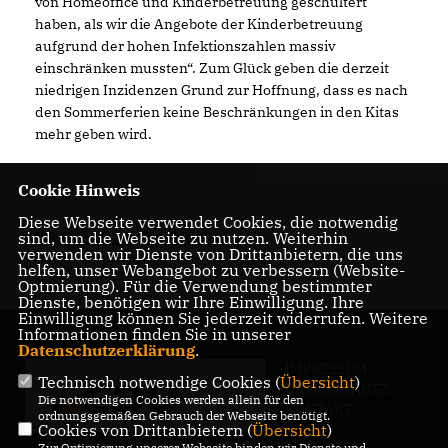
von Homeoffice und Kinderbetreuung geschultert
haben, als wir die Angebote der Kinderbetreuung
aufgrund der hohen Infektionszahlen massiv
einschränken mussten“. Zum Glück geben die derzeit
niedrigen Inzidenzen Grund zur Hoffnung, dass es nach
den Sommerferien keine Beschränkungen in den Kitas
mehr geben wird.
Cookie Hinweis
Diese Webseite verwendet Cookies, die notwendig
23.06.2021, 14:58 Uhr
sind, um die Webseite zu nutzen. Weiterhin
verwenden wir Dienste von Drittanbietern, die uns
helfen, unser Webangebot zu verbessern (Website-
Optmierung). Für die Verwendung bestimmter
Dienste, benötigen wir Ihre Einwilligung. Ihre
Einwilligung können Sie jederzeit widerrufen. Weitere
Informationen finden Sie in unserer
Datenschutzerklärung
.
IMPRESSUM
Technisch notwendige Cookies (
Übersicht
)
DATENSCHUTZ
Die notwendigen Cookies werden allein für den
KONTAKT
ordnungsgemäßen Gebrauch der Webseite benötigt.
Cookies von Drittanbietern (
Übersicht
)
Zur Optimierung unserer Webseite binden wir Dienste und