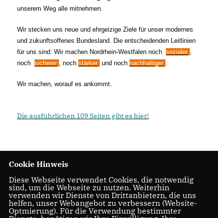
unserem Weg alle mitnehmen.
Wir stecken uns neue und ehrgeizige Ziele für unser modernes
und zukunftsoffenes Bundesland. Die entscheidenden Leitlinien
für uns sind: Wir machen Nordrhein-Westfalen noch
sozialer
,
noch
sicherer
, noch
stärker
und noch
nachhaltiger
.
Wir machen, worauf es ankommt.
Die ausführlichen 109 Seiten gibt es hier!
Cookie Hinweis
Diese Webseite verwendet Cookies, die notwendig
28.03.2022, 10:37 Uhr
sind, um die Webseite zu nutzen. Weiterhin
verwenden wir Dienste von Drittanbietern, die uns
helfen, unser Webangebot zu verbessern (Website-
Optmierung). Für die Verwendung bestimmter