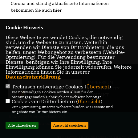
Corona und ständig aktualisierte Informationen
bekommen Sie auch
hier
Cookie Hinweis
Diese Webseite verwendet Cookies, die notwendig
26.03.2020, 11:41 Uhr
sind, um die Webseite zu nutzen. Weiterhin
verwenden wir Dienste von Drittanbietern, die uns
helfen, unser Webangebot zu verbessern (Website-
Optmierung). Für die Verwendung bestimmter
Dienste, benötigen wir Ihre Einwilligung. Ihre
Einwilligung können Sie jederzeit widerrufen. Weitere
Informationen finden Sie in unserer
Datenschutzerklärung
.
IMPRESSUM
Technisch notwendige Cookies (
Übersicht
)
DATENSCHUTZ
Die notwendigen Cookies werden allein für den
KONTAKT
ordnungsgemäßen Gebrauch der Webseite benötigt.
Cookies von Drittanbietern (
Übersicht
)
Zur Optimierung unserer Webseite binden wir Dienste und
Angebote von Drittanbietern ein.
@2026 CDU Bezirksverband OWL
Alle Rechte vorbehalten.
Alle akzeptieren
Auswahl speichern
REALISATION: SHARKNESS MEDIA GMBH & CO. KG