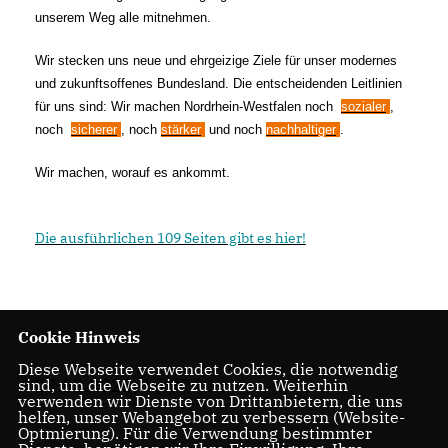
unserem Weg alle mitnehmen.
Wir stecken uns neue und ehrgeizige Ziele für unser modernes
und zukunftsoffenes Bundesland. Die entscheidenden Leitlinien
für uns sind: Wir machen Nordrhein-Westfalen noch
sozialer
,
noch
sicherer
, noch
stärker
und noch
nachhaltiger
.
Wir machen, worauf es ankommt.
Die ausführlichen 109 Seiten gibt es hier!
Cookie Hinweis
Diese Webseite verwendet Cookies, die notwendig
28.03.2022, 10:37 Uhr
sind, um die Webseite zu nutzen. Weiterhin
verwenden wir Dienste von Drittanbietern, die uns
helfen, unser Webangebot zu verbessern (Website-
Optmierung). Für die Verwendung bestimmter