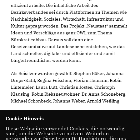
effizient arbeite. Die inhaltliche Arbeit des
Bezirksverbandes sei durch Plattformen zu Themen wie
Nachhaltigkeit, Soziales, Wirtschaft, Infrastruktur und
Kultur geprägt worden. Das Projekt „Neustaat“ sammelt
Ideen und Vorschläge aus ganz OWL zum Thema
Bürokratieabbau. Daraus soll dann eine
Gesetzesinitiative auf Landesebene entstehen, wie das
Land schneller, digitaler und effizienter und somit
bürgerfreundlicher werden kann.
Als Beisitzer wurden gewählt: Stephan Böker, Johanna
Dreps-Kahl, Regina Feischen, Florian Hemann, Robin
Lintemeier, Laura Lütt, Christian Jostes, Christoph
Klausing, Robin Rieksneuwöhner, Dr. Anna Schöneberg,
Michael Schönbeck, Johanna Weber, Arnold Weßling.
Cookie Hinweis
Diese Webseite verwendet Cookies, die notwendig
Bielefeld, 09.03.2024, 14:56 Uhr
sind, um die Webseite zu nutzen. Weiterhin
verwenden wir Dienste von Drittanbietern, die uns