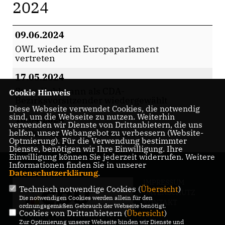
2024
09.06.2024
OWL wieder im Europaparlament
vertreten
17.05.2024
Steve Kuhlmann als CDA-
Cookie Hinweis
Bezirksvorsitzender wiedergewählt
Diese Webseite verwendet Cookies, die notwendig
sind, um die Webseite zu nutzen. Weiterhin
18.04.2024
verwenden wir Dienste von Drittanbietern, die uns
helfen, unser Webangebot zu verbessern (Website-
Nachhaltige Integration in den
Optmierung). Für die Verwendung bestimmter
Arbeitsmarkt
Dienste, benötigen wir Ihre Einwilligung. Ihre
Einwilligung können Sie jederzeit widerrufen. Weitere
Informationen finden Sie in unserer
Datenschutzerklärung
.
IMPRESSUM
Technisch notwendige Cookies (
Übersicht
)
DATENSCHUTZ
Die notwendigen Cookies werden allein für den
KONTAKT
ordnungsgemäßen Gebrauch der Webseite benötigt.
Cookies von Drittanbietern (
Übersicht
)
Zur Optimierung unserer Webseite binden wir Dienste und